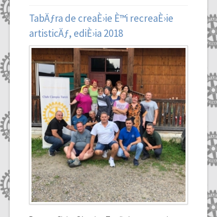
TabÄƒra de creaÈ›ie È™i recreaÈ›ie
artisticÄƒ, ediÈ›ia 2018