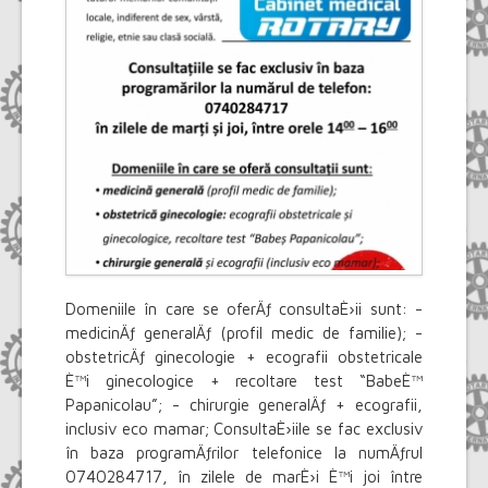
Domeniile în care se oferÄƒ consultaÈ›ii sunt: -
medicinÄƒ generalÄƒ (profil medic de familie); -
obstetricÄƒ ginecologie + ecografii obstetricale
È™i ginecologice + recoltare test “BabeÈ™
Papanicolau”; - chirurgie generalÄƒ + ecografii,
inclusiv eco mamar; ConsultaÈ›iile se fac exclusiv
în baza programÄƒrilor telefonice la numÄƒrul
0740284717, în zilele de marÈ›i È™i joi între