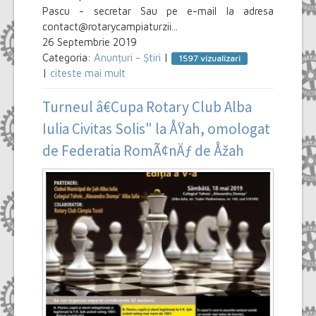
Pascu - secretar Sau pe e-mail la adresa
contact@rotarycampiaturzii...
26 Septembrie 2019
Categoria:
Anunțuri - Știri
|
1597 vizualizari
|
citeste mai mult
Turneul â€Cupa Rotary Club Alba
Iulia Civitas Solis" la ÅŸah, omologat
de Federatia RomÃ¢nÄƒ de Åžah