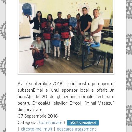
Azi 7 septembrie 2018, clubul nostru prin aportul
substanÈ™ial al unui sponsor local a oferit un
numÄƒr de 20 de ghiozdane complet echipate
pentru È™coalÄƒ, elevilor È™colii "Mihai Viteazu"
din localitate.
07 Septembrie 2018
Categoria:
Comunicate
|
3505 vizualizari
|
citeste mai mult
|
descarcă atașament