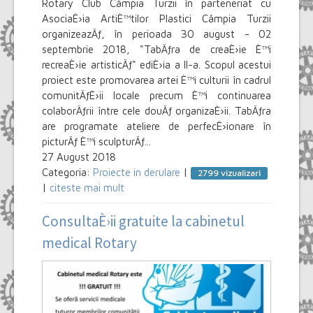
Rotary Club Câmpia Turzii în parteneriat cu
AsociaÈ›ia ArtiÈ™tilor Plastici Câmpia Turzii
organizeazÄƒ, în perioada 30 august - 02
septembrie 2018, "TabÄƒra de creaÈ›ie È™i
recreaÈ›ie artisticÄƒ" ediÈ›ia a II-a. Scopul acestui
proiect este promovarea artei È™i culturii în cadrul
comunitÄƒÈ›ii locale precum È™i continuarea
colaborÄƒrii între cele douÄƒ organizaÈ›ii. TabÄƒra
are programate ateliere de perfecÈ›ionare în
picturÄƒ È™i sculpturÄƒ...
27 August 2018
Categoria:
Proiecte in derulare
|
2799 vizualizari
|
citeste mai mult
ConsultaÈ›ii gratuite la cabinetul
medical Rotary