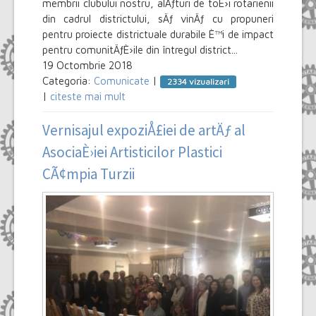
membrii clubului nostru, alÄƒturi de toÈ›i rotarienii
din cadrul districtului, sÄƒ vinÄƒ cu propuneri
pentru proiecte districtuale durabile È™i de impact
pentru comunitÄƒÈ›ile din întregul district...
19 Octombrie 2018
Categoria:
Comunicate
|
2334 vizualizari
|
citeste mai mult
Vernisajul expoziÅ£iei de artÄƒ al
AsociaÈ›iei Artisticilor Plastici
CÃ¢mpia Turzii