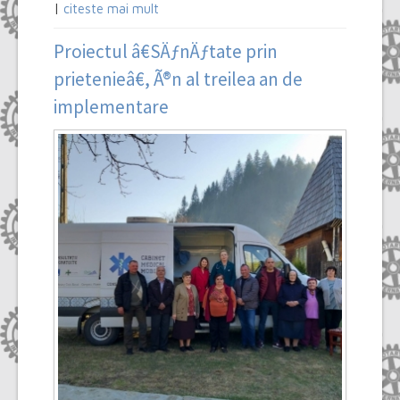
|
citeste mai mult
Proiectul â€SÄƒnÄƒtate prin
prietenieâ€, Ã®n al treilea an de
implementare