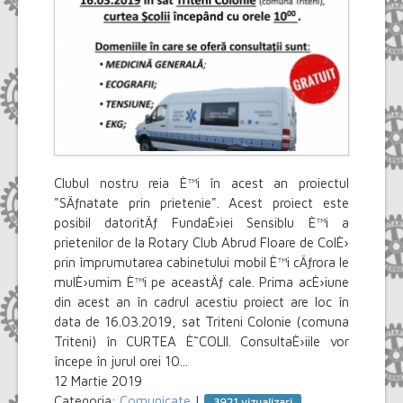
Clubul nostru reia È™i în acest an proiectul
"SÄƒnatate prin prietenie". Acest proiect este
posibil datoritÄƒ FundaÈ›iei Sensiblu È™i a
prietenilor de la Rotary Club Abrud Floare de ColÈ›
prin împrumutarea cabinetului mobil È™i cÄƒrora le
mulÈ›umim È™i pe aceastÄƒ cale. Prima acÈ›iune
din acest an în cadrul acestiu proiect are loc în
data de 16.03.2019, sat Triteni Colonie (comuna
Triteni) în CURTEA È˜COLII. ConsultaÈ›iile vor
începe în jurul orei 10...
12 Martie 2019
Categoria:
Comunicate
|
3921 vizualizari