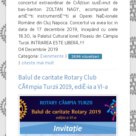
concertul extraordinar de CrÄƒciun susÈ›inut de
bas-bariton ZOLTAN NAGY, acompaniat de
artiÈ™ti instrumentiÈ™ti ai Operei NaÈ›ionale
Române din Cluj Napoca. Concertul va avea loc in
data de 17 decembrie 2019, începând cu orele
18.30, la Palatul Cultural Ionel Floasiu din Câmpia
Turzii. INTRAREA ESTE LIBERÄ‚!!!
04 Decembrie 2019
Categoria:
Evenimente
|
2696 vizualizari
|
citeste mai mult
Balul de caritate Rotary Club
CÃ¢mpia Turzii 2019, ediÈ›ia a VI-a