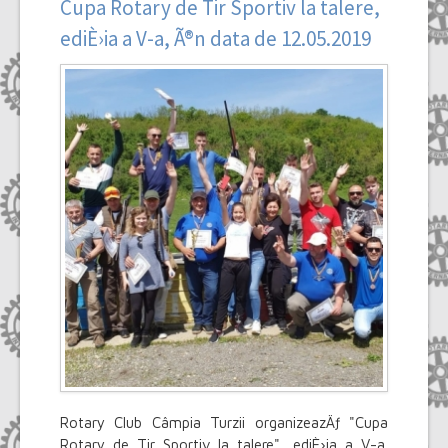
Cupa Rotary de Tir Sportiv la talere,
ediÈ›ia a V-a, Ã®n data de 12.05.2019
Rotary Club Câmpia Turzii organizeazÄƒ "Cupa
Rotary de Tir Sportiv la talere", ediÈ›ia a V-a.