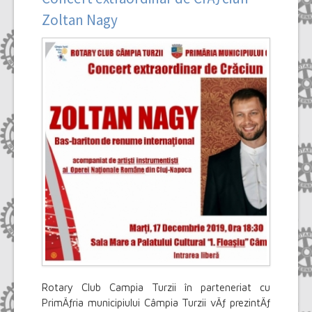
Select Language
▼
Zoltan Nagy
Rotary Club Campia Turzii în parteneriat cu
PrimÄƒria municipiului Câmpia Turzii vÄƒ prezintÄƒ