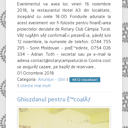
Evenimentul va avea loc vineri 16 noiembrie
2018, la restaurantul Hotel A3 din localitate,
începând cu orele 18:00. Fondurile adunate la
acest eveniment vor fi folosite pentru finanÈ›area
proiectelor derulate de Rotary Club Câmpia Turzii.
VÄƒ rugÄƒm sÄƒ confirmaÈ›i prezenÈ›a, pânÄƒ luni
12 noiembrie, la numerele de telefon: 0744 755
295 - Sorin Moldovan - preÈ™edinte, 0754 026
334 - Adrian Toth - secretar sau pe e-mail la
adresa contact@rotarycampiaturzii.ro Contra cost
se asigurÄƒ cazare, pe bazÄƒ de rezervare...
01 Octombrie 2018
Categoria:
Anunțuri - Știri
|
4612 vizualizari
|
citeste mai mult
Ghiozdanul pentru È™coalÄƒ