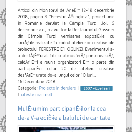
Articol din Monitorul de ArieÈ™ 12-18 decembrie
2018, pagina 8. “Ferestre ÅŸi oglinzi”, proiect unic
în România derulat la Câmpia Turzii Joi, 6
decembrie a.c., a avut loc la Restaurantul Gossner
din Câmpia Turzii vernisarea expoziÈ›iei cu
lucrÄƒrile realizate în cadrul atelierelor creative ale
proiectului FERESTRE È˜I OGLINZI. Evenimentul s-
a desfÄƒÈ™urat într-o atmosferÄƒ prieteneascÄƒ,
caldÄƒ È™i a reunit organizatori È™i o parte din
participanÈ›ii celor 20 de ateliere creative
desfÄƒÈ™urate de-a lungul celor 10 luni...
16 Decembrie 2018
Categoria:
Proiecte in derulare
|
2637 vizualizari
|
citeste mai mult
MulÈ›umim participanÈ›ilor la cea
de-a V-a ediÈ›ie a balului de caritate