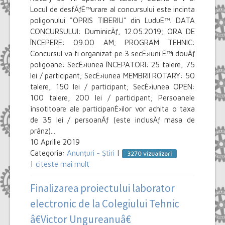
Locul de desfÄƒÈ™urare al concursului este incinta
poligonului "OPRIS TIBERIU" din LuduÈ™. DATA
CONCURSULUI: DuminicÄƒ, 12.05.2019; ORA DE
ÎNCEPERE: 09.00 AM; PROGRAM TEHNIC:
Concursul va fi organizat pe 3 secÈ›iuni È™i douÄƒ
poligoane: SecÈ›iunea ÎNCEPATORI: 25 talere, 75
lei / participant; SecÈ›iunea MEMBRII ROTARY: 50
talere, 150 lei / participant; SecÈ›iunea OPEN:
100 talere, 200 lei / participant; Persoanele
însotitoare ale participanÈ›ilor vor achita o taxa
de 35 lei / persoanÄƒ (este inclusÄƒ masa de
prânz)...
10 Aprilie 2019
Categoria:
Anunțuri - Știri
|
3270 vizualizari
|
citeste mai mult
Finalizarea proiectului laborator
electronic de la Colegiului Tehnic
â€Victor Ungureanuâ€