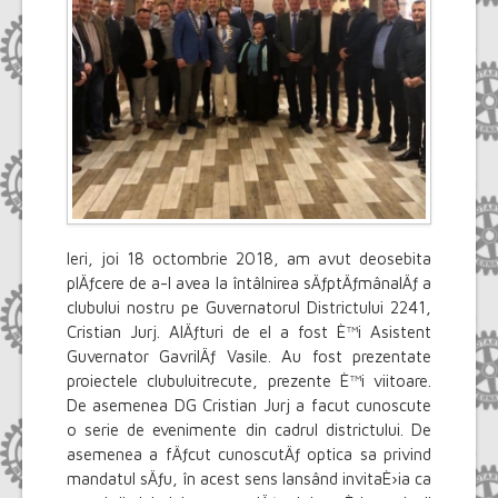
Ieri, joi 18 octombrie 2018, am avut deosebita
plÄƒcere de a-l avea la întâlnirea sÄƒptÄƒmânalÄƒ a
clubului nostru pe Guvernatorul Districtului 2241,
Cristian Jurj. AlÄƒturi de el a fost È™i Asistent
Guvernator GavrilÄƒ Vasile. Au fost prezentate
proiectele clubuluitrecute, prezente È™i viitoare.
De asemenea DG Cristian Jurj a facut cunoscute
o serie de evenimente din cadrul districtului. De
asemenea a fÄƒcut cunoscutÄƒ optica sa privind
mandatul sÄƒu, în acest sens lansând invitaÈ›ia ca