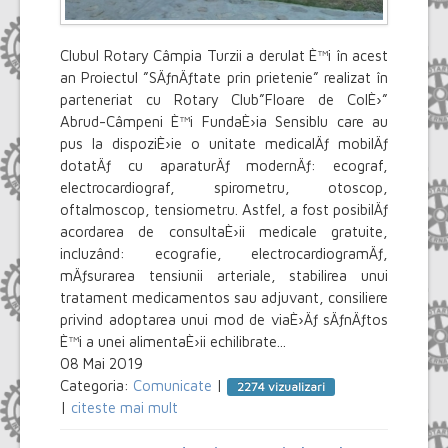
Clubul Rotary Câmpia Turzii a derulat È™i în acest
an Proiectul ”SÄƒnÄƒtate prin prietenie” realizat în
parteneriat cu Rotary Club”Floare de ColÈ›”
Abrud-Câmpeni È™i FundaÈ›ia Sensiblu care au
pus la dispoziÈ›ie o unitate medicalÄƒ mobilÄƒ
dotatÄƒ cu aparaturÄƒ modernÄƒ: ecograf,
electrocardiograf, spirometru, otoscop,
oftalmoscop, tensiometru. Astfel, a fost posibilÄƒ
acordarea de consultaÈ›ii medicale gratuite,
incluzând: ecografie, electrocardiogramÄƒ,
mÄƒsurarea tensiunii arteriale, stabilirea unui
tratament medicamentos sau adjuvant, consiliere
privind adoptarea unui mod de viaÈ›Äƒ sÄƒnÄƒtos
È™i a unei alimentaÈ›ii echilibrate...
08 Mai 2019
Categoria:
Comunicate
|
2274 vizualizari
|
citeste mai mult