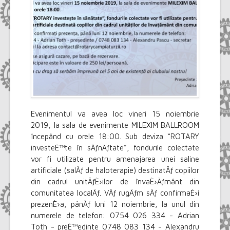
Evenimentul va avea loc vineri 15 noiembrie
2019, la sala de evenimente MILEXIM BALLROOM
începând cu orele 18:00. Sub deviza “ROTARY
investeÈ™te în sÄƒnÄƒtate”, fondurile colectate
vor fi utilizate pentru amenajarea unei saline
artificiale (salÄƒ de haloterapie) destinatÄƒ copiilor
din cadrul unitÄƒÈ›ilor de învaÈ›Äƒmânt din
comunitatea localÄƒ. VÄƒ rugÄƒm sÄƒ confirmaÈ›i
prezenÈ›a, pânÄƒ luni 12 noiembrie, la unul din
numerele de telefon: 0754 026 334 - Adrian
Toth - preÈ™edinte 0748 083 134 - Alexandru