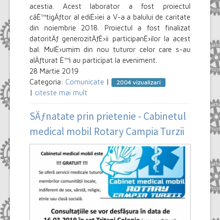
acestia. Acest laborator a fost proiectul
câÈ™tigÄƒtor al ediÈ›iei a V-a a balului de caritate
din noiembrie 2018. Proiectul a fost finalizat
datoritÄƒ generozitÄƒÈ›ii participanÈ›ilor la acest
bal. MulÈ›umim din nou tuturor celor care s-au
alÄƒturat È™i au participat la eveniment.
28 Martie 2019
Categoria:
Comunicate
|
2004 vizualizari
|
citeste mai mult
SÄƒnatate prin prietenie - Cabinetul
medical mobil Rotary Campia Turzii