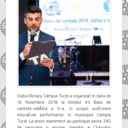
Clubul Rotary Câmpia Turzii a organizat în data de
16 Noiembrie 2018 la Hotelul A3 Balul de
caritate-ediÅ£ia a V-a, în scopul susÈ›inerii
educaÈ›iei performante în municipiul Câmpia
Turzii. La acest eveniment au participat peste 240
de persoane si anume: membri ai Cluburilor