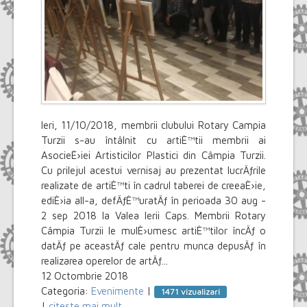
Ieri, 11/10/2018, membrii clubului Rotary Campia
Turzii s-au întâlnit cu artiÈ™tii membrii ai
AsocieÈ›iei Artisticilor Plastici din Câmpia Turzii.
Cu prilejul acestui vernisaj au prezentat lucrÄƒrile
realizate de artiÈ™ti în cadrul taberei de creeaÈ›ie,
ediÈ›ia aII-a, defÄƒÈ™uratÄƒ în perioada 30 aug -
2 sep 2018 la Valea Ierii Caps. Membrii Rotary
Câmpia Turzii le mulÈ›umesc artiÈ™tilor încÄƒ o
datÄƒ pe aceastÄƒ cale pentru munca depusÄƒ în
realizarea operelor de artÄƒ...
12 Octombrie 2018
Categoria:
Evenimente
|
1471 vizualizari
|
citeste mai mult