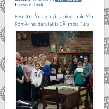
|
citeste mai mult
Ferestre ÅŸi oglinzi, proiect unic Ã®n
RomÃ¢nia derulat la CÃ¢mpia Turzii