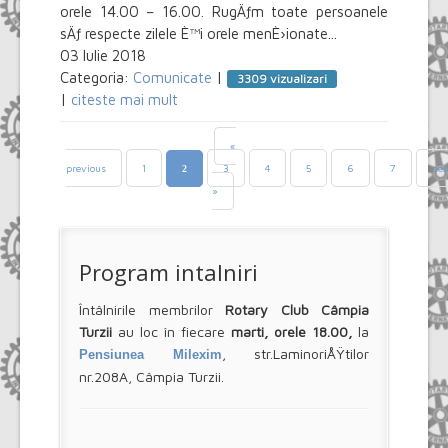
orele 14.00 – 16.00. RugÄƒm toate persoanele
sÄƒ respecte zilele È™i orele menÈ›ionate...
03 Iulie 2018
Categoria:
Comunicate
|
3309 vizualizari
|
citeste mai mult
«
previous
1
3
4
5
6
7
nex
2
»
Program intalniri
Întâlnirile membrilor
Rotary Club Câmpia
Turzii
au loc în fiecare
marti, orele 18.00,
la
, str.LaminoriÅŸtilor
Pensiunea Milexim
nr.208A, Câmpia Turzii.