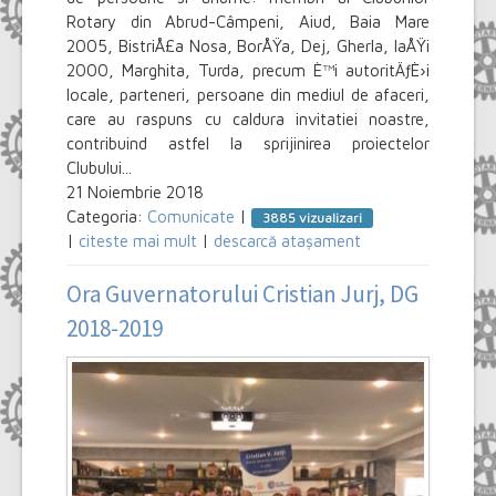
Rotary din Abrud-Câmpeni, Aiud, Baia Mare
2005, BistriÅ£a Nosa, BorÅŸa, Dej, Gherla, IaÅŸi
2000, Marghita, Turda, precum È™i autoritÄƒÈ›i
locale, parteneri, persoane din mediul de afaceri,
care au raspuns cu caldura invitatiei noastre,
contribuind astfel la sprijinirea proiectelor
Clubului...
21 Noiembrie 2018
Categoria:
Comunicate
|
3885 vizualizari
|
citeste mai mult
|
descarcă atașament
Ora Guvernatorului Cristian Jurj, DG
2018-2019