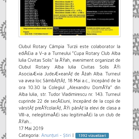
Clubul Rotary Câmpia Turzii este colaborator la
ediÅ£ia a V-a a Turneului ”Cupa Rotary Club Alba
Iulia Civitas Solis" la ÅŸah, eveniment organizat de
Clubul Rotary Alba Iulia Civitas Solis ÅŸi
AsociaÆ«ia JudeÆ«eanÄƒ de Åžah Alba. Turneul
va avea loc SâmbÄƒtÄƒ, 18 Mai a.c., începând de la
ora 10.30 la Colegiul „Alexandru DomÅŸa” din
Alba Iulia, str. Tudor Vladimirescu nr. 143. Turneul
cuprinde 22 de secÅ£iuni, începând de la copii de
vârstÄƒ preÅŸcolarÄƒ, ÅŸi pânÄƒ la elevi de clasa a
VIII-a, nelegitimaÅ£i sau legitimaÅ£i la un club de
ÅŸah...
17 Mai 2019
Categoria:
Anunțuri - Știri
|
1392 vizualizari