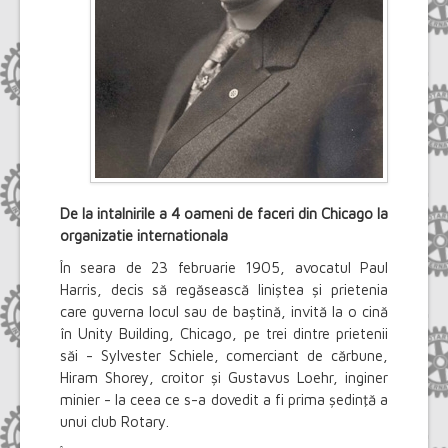
Select Language
▼
De la intalnirile a 4 oameni de faceri din Chicago la
organizatie internationala
În seara de 23 februarie 1905, avocatul Paul
Harris, decis să regăsească liniştea şi prietenia
care guverna locul sau de baştină, invită la o cină
în Unity Building, Chicago, pe trei dintre prietenii
săi - Sylvester Schiele, comerciant de cărbune,
Hiram Shorey, croitor şi Gustavus Loehr, inginer
minier - la ceea ce s-a dovedit a fi prima şedinţă a
unui club Rotary.