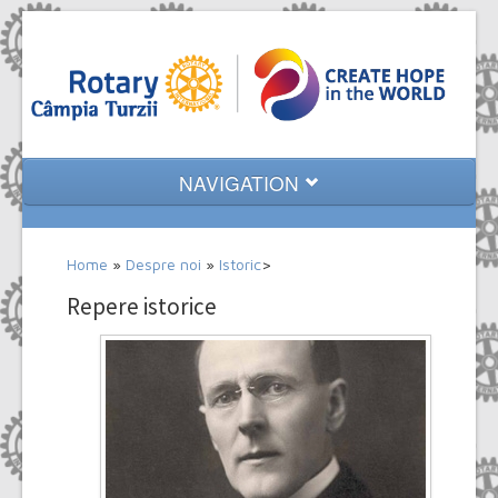
NAVIGATION
Home
Home
»
Despre noi
»
Istoric
>
Despre noi
Repere istorice
Evenimente
Proiecte
Multimedia
Contact