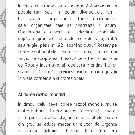
În 1916, confruntat cu o creştere fără precedent a
popularităţii sale în regiuni diverse ale lumii,
Rotary a decis organizarea districtuală a cluburilor
sale, organizare care se păstrează şi acum.
Organizaţia a devenit cu adevărat mondială,
depăşind graniţele naţionale, cele de rasă, limbă
sau religie, până în 1921 apărând cluburi Rotary pe
toate continentele, ceea ce a dus, un an mai
târziu, la adoptarea, firească de altfel, a numelui
de Rotary International, dedicată menţinerii unor
standarde înalte în servicii şi asigurarea integrităţii
în viaţa comercială şi profesională.
Al doilea razboi mondial
În timpul celui de-al doilea război mondial multe
dintre cluburile Rotary au fost forţate să dispară,
în regiunile totalitariste, în timp ce altele luptau
din greu să aducă măcar un ajutor de urgenţă
victimelor războiului. Privind deja către era