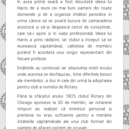
În acea primă seară a fost discutată ideea lui
Harris de a reuni cei mai buni oameni din toate
domeniile şi de a organiza întâlniri periodice în
urma cărora să se poată bucura de camaraderia
acestora şi să-şi lărgească cercul de cunoştinţe,
care să-i ajute şi în viaţa profesională. Ideea lui
Harris a prins rădăcini, iar clubul a început să se
reunească săptămânal, calitatea de membru
putând fi acordată unui singur reprezentant din
fiecare profesie.
Întâlnirile au continuat iar obişnuinţa rotirii locului
unde acestea se desfăşurau, între diferitele birouri
ale membrilor, a dus în cele din urmă la adoptarea
pentru club a numelui de Rotary.
Până la sfârşitul anului 1905 clubul Rotary din
Chicago ajunsese la 30 de membri, iar rotarienii
timpurii au realizat că interesul personal şi
prietenia nu erau suficiente pentru a menţine
întâlnirile săptămânale ale unui club format din
oameni de afaceri extrem de ocupaţi.