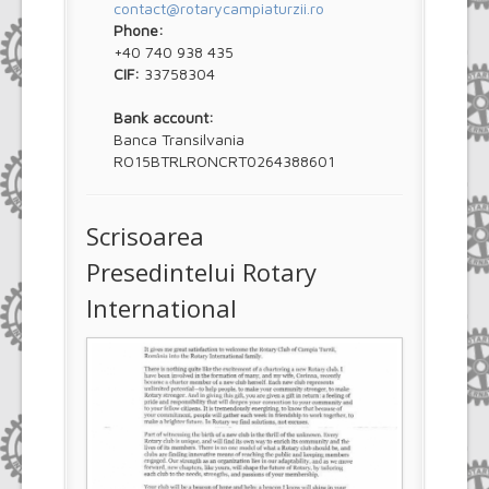
contact@rotarycampiaturzii.ro
Phone:
+40 740 938 435
CIF:
33758304
Bank account:
Banca Transilvania
RO15BTRLRONCRT0264388601
Scrisoarea
Presedintelui Rotary
International