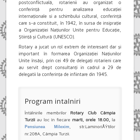
postconflictuală, rotarienii au organizat o
conferinţă pentru analizarea educaţiei
internaţionale si a schimbului cultural, conferinţă
care s-a constituit, în 1942, în sursa de insipraţie
a Organizaţiei Naţiunilor Unite pentru Educaţie,
Ştiinţă şi Cultură (UNESCO).
Rotary a jucat un rol extrem de interesant dar şi
important în formarea Organizaţiei Naţiunilor
Unite însăşi, prin cei 49 de delegaţi rotarieni care
au servit drept consultanţi in cadrul a 29 de
delegatii la conferinţa de infiintare din 1945.
Program intalniri
Întâlnirile membrilor
Rotary Club Câmpia
Turzii
au loc în fiecare
marti, orele 18.00,
la
, str.LaminoriÅŸtilor
Pensiunea Milexim
nr.208A, Câmpia Turzii.