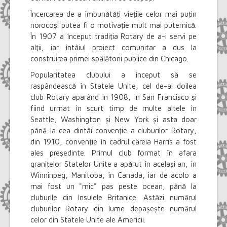
Încercarea de a îmbunătăţi vieţile celor mai puţin
norocoşi putea fi o motivaţie mult mai puternică.
În 1907 a început tradiţia Rotary de a-i servi pe
alţii, iar întâiul proiect comunitar a dus la
construirea primei spălătorii publice din Chicago.
Popularitatea clubului a început să se
raspândească în Statele Unite, cel de-al doilea
club Rotary aparând în 1908, în San Francisco şi
fiind urmat în scurt timp de multe altele în
Seattle, Washington şi New York şi asta doar
până la cea dintâi convenţie a cluburilor Rotary,
din 1910, convenţie în cadrul căreia Harris a fost
ales preşedinte. Primul club format în afara
graniţelor Statelor Unite a apărut în acelaşi an, în
Winninpeg, Manitoba, în Canada, iar de acolo a
mai fost un "mic" pas peste ocean, până la
cluburile din Insulele Britanice. Astăzi numărul
cluburilor Rotary din lume depaşeşte numărul
celor din Statele Unite ale Americii.