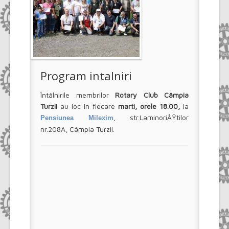
Program intalniri
Întâlnirile membrilor
Rotary Club Câmpia
Turzii
au loc în fiecare
marti, orele 18.00,
la
, str.LaminoriÅŸtilor
Pensiunea Milexim
nr.208A, Câmpia Turzii.