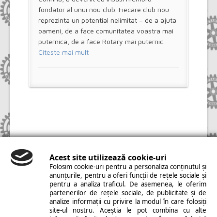
fondator al unui nou club. Fiecare club nou
reprezinta un potential nelimitat – de a ajuta
oameni, de a face comunitatea voastra mai
puternica, de a face Rotary mai puternic.
Citeste mai mult
Copyright © 2014 Rotary Câmpia Turzii. All Rights
Reserved. | Realizat de
PMAINFO
|
Modificare
Acest site utilizează cookie-uri
cookies
Folosim cookie-uri pentru a personaliza conținutul și
anunțurile, pentru a oferi funcții de rețele sociale și
pentru a analiza traficul. De asemenea, le oferim
partenerilor de rețele sociale, de publicitate și de
analize informații cu privire la modul în care folosiți
site-ul nostru. Aceștia le pot combina cu alte