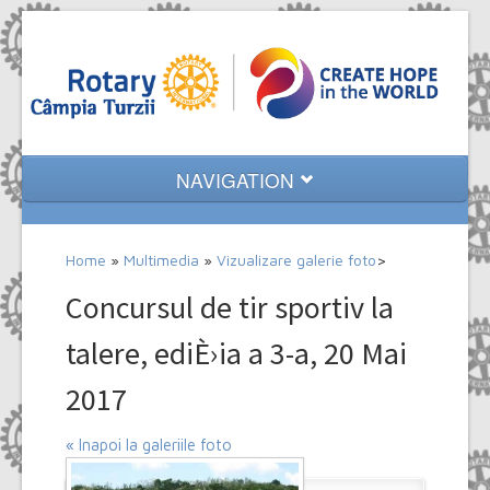
NAVIGATION
Home
Home
»
Multimedia
»
Vizualizare galerie foto
>
Despre noi
Concursul de tir sportiv la
Evenimente
talere, ediÈ›ia a 3-a, 20 Mai
Proiecte
2017
Multimedia
« Inapoi la galeriile foto
Contact