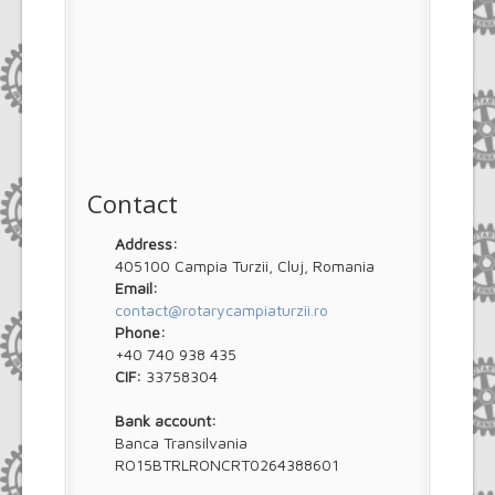
Contact
Address:
405100 Campia Turzii, Cluj, Romania
Email:
contact@rotarycampiaturzii.ro
Phone:
+40 740 938 435
CIF:
33758304
Bank account:
Banca Transilvania
RO15BTRLRONCRT0264388601