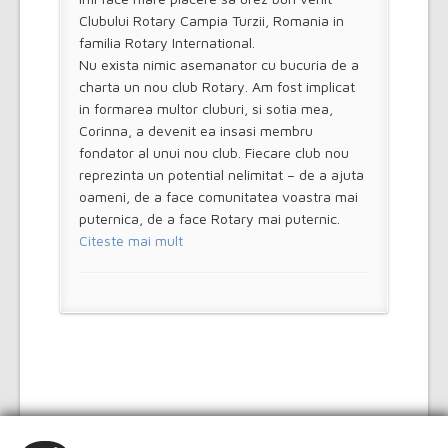
Clubului Rotary Campia Turzii, Romania in
familia Rotary International.
Nu exista nimic asemanator cu bucuria de a
charta un nou club Rotary. Am fost implicat
in formarea multor cluburi, si sotia mea,
Corinna, a devenit ea insasi membru
fondator al unui nou club. Fiecare club nou
reprezinta un potential nelimitat – de a ajuta
oameni, de a face comunitatea voastra mai
puternica, de a face Rotary mai puternic.
Citeste mai mult
Copyright © 2014 Rotary Câmpia Turzii. All Rights