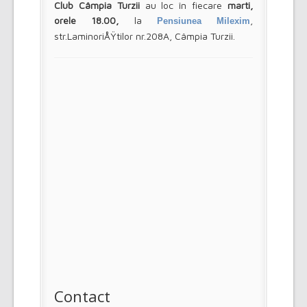
Club Câmpia Turzii
au loc în fiecare
marti,
orele 18.00,
la
,
Pensiunea Milexim
str.LaminoriÅŸtilor nr.208A, Câmpia Turzii.
Contact