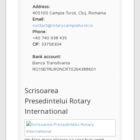
Address:
405100 Campia Turzii, Cluj, Romania
Email:
contact@rotarycampiaturzii.ro
Phone:
+40 740 938 435
CIF:
33758304
Bank account:
Banca Transilvania
RO15BTRLRONCRT0264388601
Scrisoarea
Presedintelui Rotary
International
Imi face mare placere sa urez bun venit