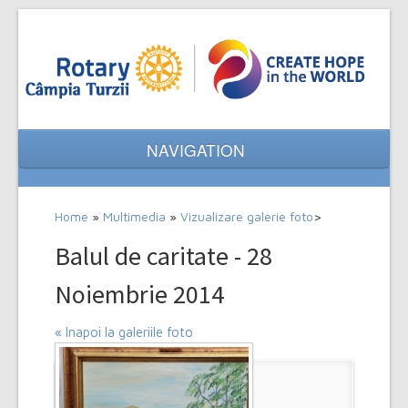
NAVIGATION
Home
Home
»
Multimedia
»
Vizualizare galerie foto
>
Despre noi
Balul de caritate - 28
Evenimente
Noiembrie 2014
Proiecte
« Inapoi la galeriile foto
Multimedia
Contact