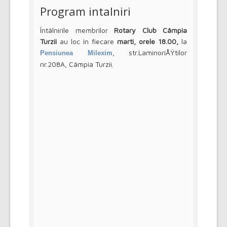
Program intalniri
Întâlnirile membrilor
Rotary Club Câmpia
Turzii
au loc în fiecare
marti, orele 18.00,
la
, str.LaminoriÅŸtilor
Pensiunea Milexim
nr.208A, Câmpia Turzii.