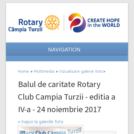
NAVIGATION
Home
Home
»
Multimedia
»
Vizualizare galerie foto
>
Despre noi
Balul de caritate Rotary
Evenimente
Club Campia Turzii - editia a
Proiecte
IV-a - 24 noiembrie 2017
Multimedia
« Inapoi la galeriile foto
Contact