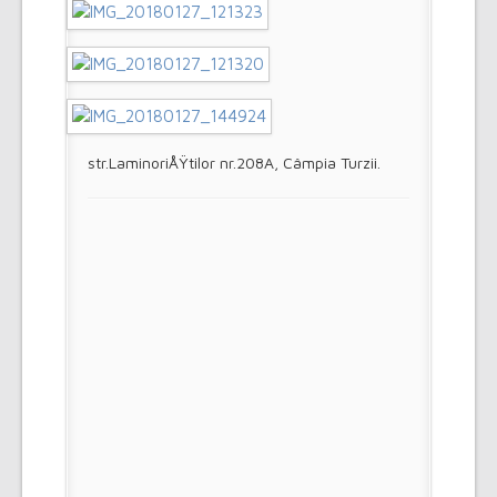
str.LaminoriÅŸtilor nr.208A, Câmpia Turzii.