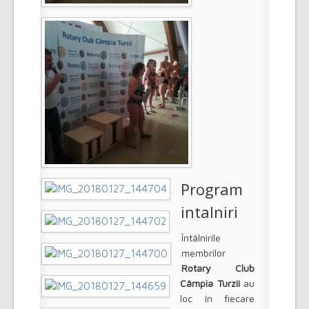
Program
intalniri
Întâlnirile
membrilor
Rotary Club
Câmpia Turzii
au
loc în fiecare