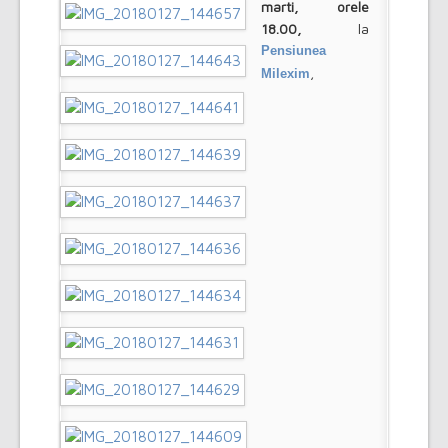
marti, orele
18.00,
la
Pensiunea
,
Milexim