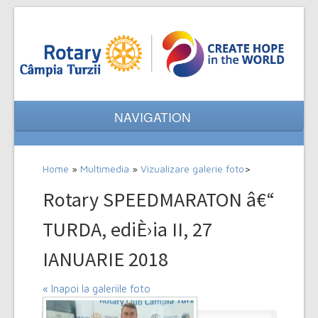
NAVIGATION
Home
Home
»
Multimedia
»
Vizualizare galerie foto
>
Despre noi
Rotary SPEEDMARATON â€“
Evenimente
TURDA, ediÈ›ia II, 27
Proiecte
IANUARIE 2018
Multimedia
« Inapoi la galeriile foto
Contact