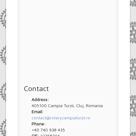
Contact
Address:
405100 Campia Turzii, Cluj, Romania
Email:
contact@rotarycampiaturzii.ro
Phone:
+40 740 938 435
CIF:
33758304