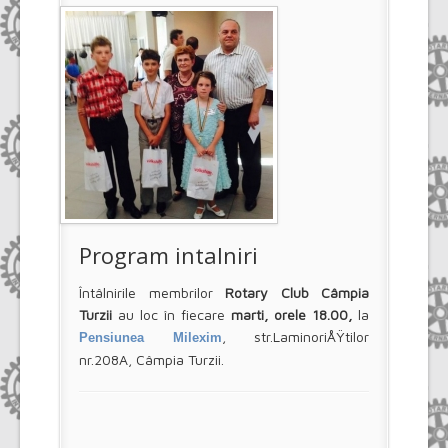
Program intalniri
Întâlnirile membrilor
Rotary Club Câmpia
Turzii
au loc în fiecare
marti, orele 18.00,
la
, str.LaminoriÅŸtilor
Pensiunea Milexim
nr.208A, Câmpia Turzii.