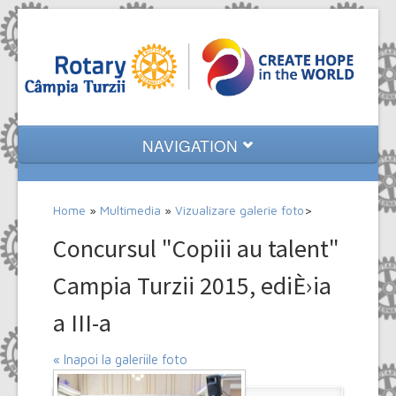
NAVIGATION
Home
Home
»
Multimedia
»
Vizualizare galerie foto
>
Despre noi
Concursul "Copiii au talent"
Evenimente
Campia Turzii 2015, ediÈ›ia
Proiecte
a III-a
Multimedia
« Inapoi la galeriile foto
Contact