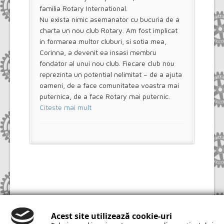
familia Rotary International.
Nu exista nimic asemanator cu bucuria de a
charta un nou club Rotary. Am fost implicat
in formarea multor cluburi, si sotia mea,
Corinna, a devenit ea insasi membru
fondator al unui nou club. Fiecare club nou
reprezinta un potential nelimitat – de a ajuta
oameni, de a face comunitatea voastra mai
puternica, de a face Rotary mai puternic.
Citeste mai mult
Copyright © 2014 Rotary Câmpia Turzii. All Rights
Reserved. | Realizat de
PMAINFO
|
Modificare
Acest site utilizează cookie-uri
cookies