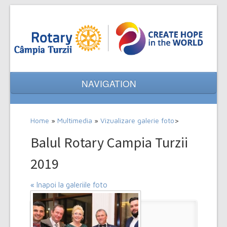
NAVIGATION
Home
Home
»
Multimedia
»
Vizualizare galerie foto
>
Despre noi
Balul Rotary Campia Turzii
Evenimente
2019
Proiecte
« Inapoi la galeriile foto
Multimedia
Contact