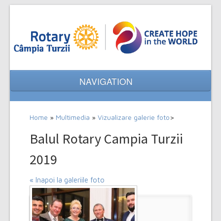
NAVIGATION
Home
Home
»
Multimedia
»
Vizualizare galerie foto
>
Despre noi
Balul Rotary Campia Turzii
Evenimente
2019
Proiecte
« Inapoi la galeriile foto
Multimedia
Contact