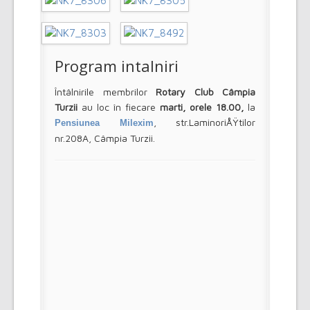
Program intalniri
Întâlnirile membrilor
Rotary Club Câmpia
Turzii
au loc în fiecare
marti, orele 18.00,
la
, str.LaminoriÅŸtilor
Pensiunea Milexim
nr.208A, Câmpia Turzii.