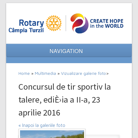
NAVIGATION
Home
Home
»
Multimedia
»
Vizualizare galerie foto
>
Despre noi
Concursul de tir sportiv la
Evenimente
talere, ediÈ›ia a II-a, 23
Proiecte
aprilie 2016
Multimedia
« Inapoi la galeriile foto
Contact