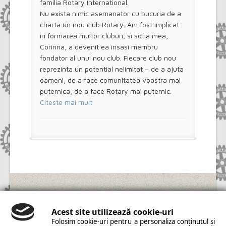
familia Rotary International.
Nu exista nimic asemanator cu bucuria de a
charta un nou club Rotary. Am fost implicat
in formarea multor cluburi, si sotia mea,
Corinna, a devenit ea insasi membru
fondator al unui nou club. Fiecare club nou
reprezinta un potential nelimitat – de a ajuta
oameni, de a face comunitatea voastra mai
puternica, de a face Rotary mai puternic.
Citeste mai mult
Copyright © 2014 Rotary Câmpia Turzii. All Rights
Reserved. | Realizat de
PMAINFO
|
Modificare
Acest site utilizează cookie-uri
cookies
Folosim cookie-uri pentru a personaliza conținutul și