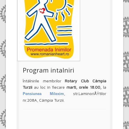
Program intalniri
Întâlnirile membrilor
Rotary Club Câmpia
Turzii
au loc în fiecare
marti, orele 18.00,
la
, str.LaminoriÅŸtilor
Pensiunea Milexim
nr.208A, Câmpia Turzii.