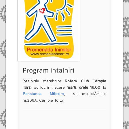
Program intalniri
Întâlnirile membrilor
Rotary Club Câmpia
Turzii
au loc în fiecare
marti, orele 18.00,
la
, str.LaminoriÅŸtilor
Pensiunea Milexim
nr.208A, Câmpia Turzii.