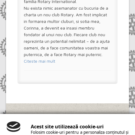
familia Rotary International.
Nu exista nimic asemanator cu bucuria de a
charta un nou club Rotary. Am fost implicat
in formarea multor cluburi, si sotia mea,
Corinna, a devenit ea insasi membru
fondator al unui nou club. Fiecare club nou
reprezinta un potential nelimitat – de a ajuta
oameni, de a face comunitatea voastra mai
puternica, de a face Rotary mai puternic.
Citeste mai mult
Copyright © 2014 Rotary Câmpia Turzii. All Rights
Reserved. | Realizat de
PMAINFO
|
Modificare
Acest site utilizează cookie-uri
cookies
Folosim cookie-uri pentru a personaliza conținutul și