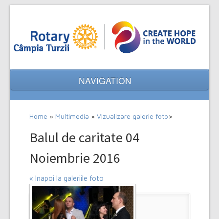
NAVIGATION
Home
Home
»
Multimedia
»
Vizualizare galerie foto
>
Despre noi
Balul de caritate 04
Evenimente
Noiembrie 2016
Proiecte
« Inapoi la galeriile foto
Multimedia
Contact