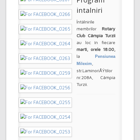
intalniri
Întâlnirile
membrilor
Rotary
Club Câmpia Turzii
au loc în fiecare
marti, orele 18.00,
la
Pensiunea
,
Milexim
str.LaminoriÅŸtilor
nr.208A, Câmpia
Turzii.