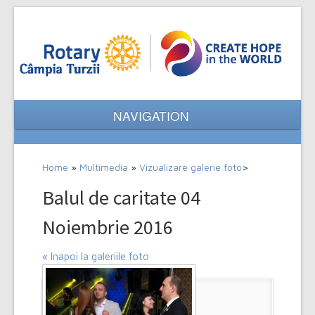
NAVIGATION
Home
Home
»
Multimedia
»
Vizualizare galerie foto
>
Despre noi
Balul de caritate 04
Evenimente
Noiembrie 2016
Proiecte
« Inapoi la galeriile foto
Multimedia
Contact