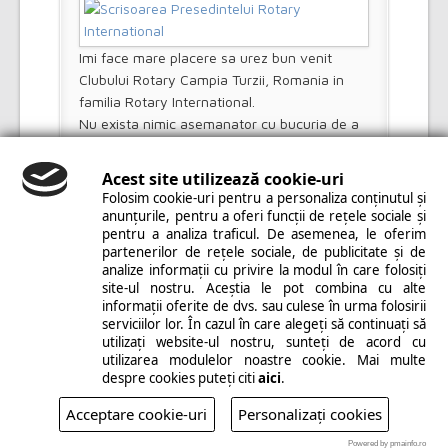
Imi face mare placere sa urez bun venit
Clubului Rotary Campia Turzii, Romania in
familia Rotary International.
Nu exista nimic asemanator cu bucuria de a
charta un nou club Rotary. Am fost implicat
in formarea multor cluburi, si sotia mea,
Acest site utilizează cookie-uri
Corinna, a devenit ea insasi membru
Folosim cookie-uri pentru a personaliza conținutul și
fondator al unui nou club. Fiecare club nou
anunțurile, pentru a oferi funcții de rețele sociale și
pentru a analiza traficul. De asemenea, le oferim
reprezinta un potential nelimitat – de a ajuta
partenerilor de rețele sociale, de publicitate și de
oameni, de a face comunitatea voastra mai
analize informații cu privire la modul în care folosiți
puternica, de a face Rotary mai puternic.
site-ul nostru. Aceștia le pot combina cu alte
Citeste mai mult
informații oferite de dvs. sau culese în urma folosirii
serviciilor lor. În cazul în care alegeți să continuați să
utilizați website-ul nostru, sunteți de acord cu
utilizarea modulelor noastre cookie. Mai multe
despre cookies puteți citi
aici
.
Acceptare cookie-uri
Personalizați cookies
Powered by pmainfo.ro