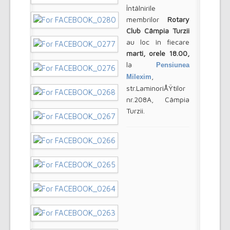
Întâlnirile
membrilor
Rotary
Club Câmpia Turzii
au loc în fiecare
marti, orele 18.00,
la
Pensiunea
,
Milexim
str.LaminoriÅŸtilor
nr.208A, Câmpia
Turzii.