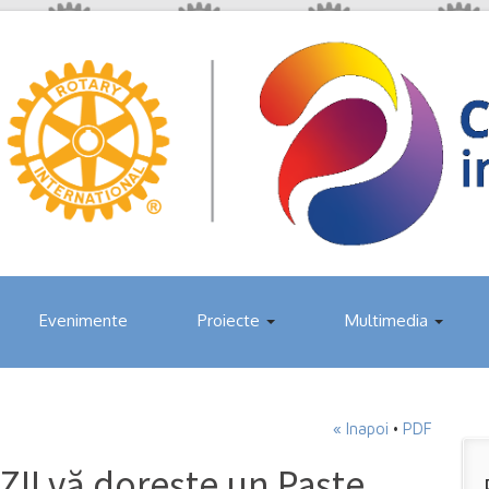
Evenimente
Proiecte
Multimedia
« Inapoi
•
PDF
I vă dorește un Paște