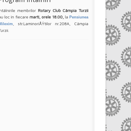
Întâlnirile membrilor
Rotary Club Câmpia Turzii
au loc în fiecare
marti, orele 18.00,
la
Pensiunea
, str.LaminoriÅŸtilor nr.208A, Câmpia
Milexim
Turzii.