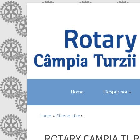
Home
Despre noi
Home
»
Citeste stire
>
ROTARY CAMPIA TURZI