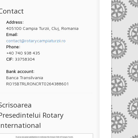
Contact
Address:
405100 Campia Turzii, Cluj, Romania
Email:
contact@rotarycampiaturzii.ro
Phone:
+40 740 938 435
CIF:
33758304
Bank account:
Banca Transilvania
RO15BTRLRONCRT0264388601
Scrisoarea
Presedintelui Rotary
International