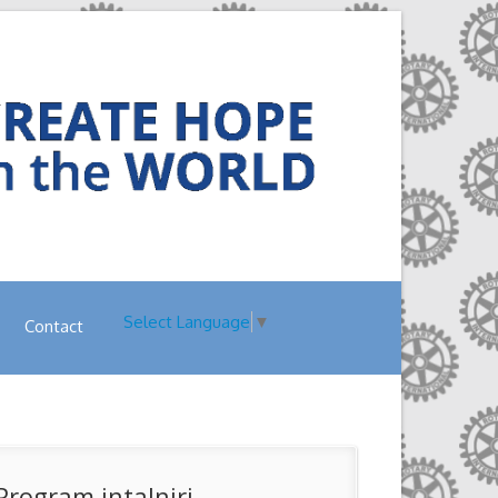
Select Language
▼
Contact
Program intalniri