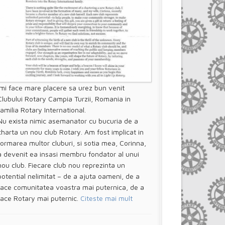
Imi face mare placere sa urez bun venit
Clubului Rotary Campia Turzii, Romania in
familia Rotary International.
Nu exista nimic asemanator cu bucuria de a
charta un nou club Rotary. Am fost implicat in
formarea multor cluburi, si sotia mea, Corinna,
a devenit ea insasi membru fondator al unui
nou club. Fiecare club nou reprezinta un
potential nelimitat – de a ajuta oameni, de a
face comunitatea voastra mai puternica, de a
face Rotary mai puternic.
Citeste mai mult