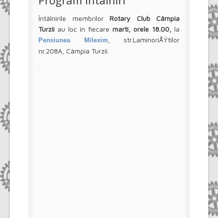
Întâlnirile membrilor
Rotary Club Câmpia
Turzii
au loc în fiecare
marti, orele 18.00,
la
, str.LaminoriÅŸtilor
Pensiunea Milexim
nr.208A, Câmpia Turzii.