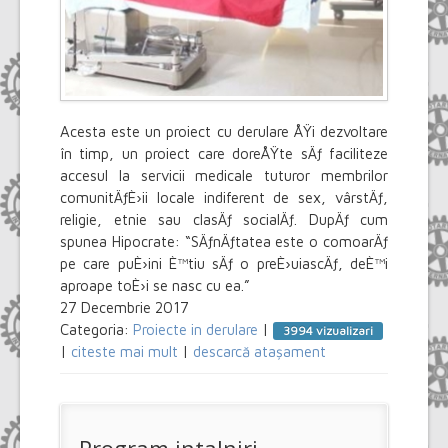
Acesta este un proiect cu derulare ÅŸi dezvoltare
în timp, un proiect care doreÅŸte sÄƒ faciliteze
accesul la servicii medicale tuturor membrilor
comunitÄƒÈ›ii locale indiferent de sex, vârstÄƒ,
religie, etnie sau clasÄƒ socialÄƒ. DupÄƒ cum
spunea Hipocrate: “SÄƒnÄƒtatea este o comoarÄƒ
pe care puÈ›ini È™tiu sÄƒ o preÈ›uiascÄƒ, deÈ™i
aproape toÈ›i se nasc cu ea.”
27 Decembrie 2017
Categoria:
Proiecte in derulare
|
3994 vizualizari
|
citeste mai mult
|
descarcă atașament
Program intalniri