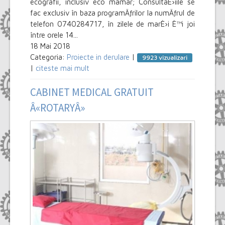
ecografii, inclusiv eco mamar; ConsultaÈ›iile se
fac exclusiv în baza programÄƒrilor la numÄƒrul de
telefon 0740284717, în zilele de marÈ›i È™i joi
între orele 14...
18 Mai 2018
Categoria:
Proiecte in derulare
|
9923 vizualizari
|
citeste mai mult
CABINET MEDICAL GRATUIT
Â«ROTARYÂ»