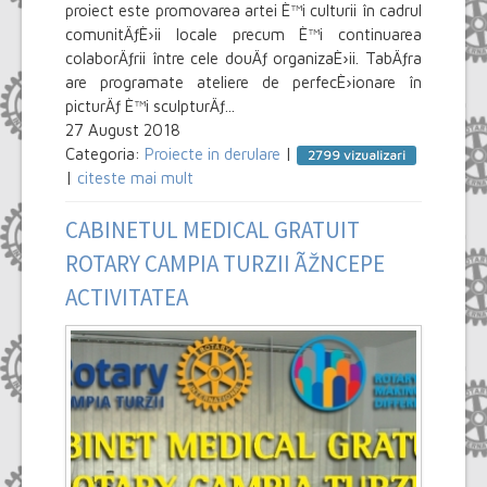
proiect este promovarea artei È™i culturii în cadrul
comunitÄƒÈ›ii locale precum È™i continuarea
colaborÄƒrii între cele douÄƒ organizaÈ›ii. TabÄƒra
are programate ateliere de perfecÈ›ionare în
picturÄƒ È™i sculpturÄƒ...
27 August 2018
Categoria:
Proiecte in derulare
|
2799 vizualizari
|
citeste mai mult
CABINETUL MEDICAL GRATUIT
ROTARY CAMPIA TURZII ÃŽNCEPE
ACTIVITATEA