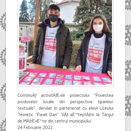
Select Language
▼
ContinuÄƒ activitÄƒÈ›ile proiectului "Povestea
produselor locale din perspectiva tiparelor
textuale", derulat în parteneriat cu elevii Liceului
Teoretic "Pavel Dan". VÄƒ aÈ™teptÄƒm la Târgul
de MÄƒrÈ›iÈ™or din centrul municipiului.
24 Februarie 2022