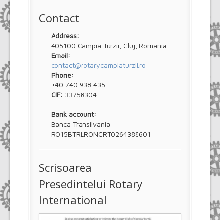
Contact
Address:
405100 Campia Turzii, Cluj, Romania
Email:
contact@rotarycampiaturzii.ro
Phone:
+40 740 938 435
CIF:
33758304
Bank account:
Banca Transilvania
RO15BTRLRONCRT0264388601
Scrisoarea
Presedintelui Rotary
International