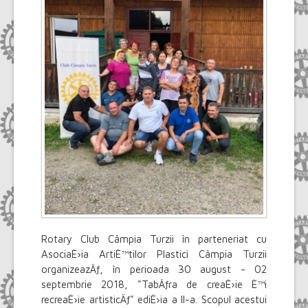
Rotary Club Câmpia Turzii în parteneriat cu
AsociaÈ›ia ArtiÈ™tilor Plastici Câmpia Turzii
organizeazÄƒ, în perioada 30 august - 02
septembrie 2018, "TabÄƒra de creaÈ›ie È™i
recreaÈ›ie artisticÄƒ" ediÈ›ia a II-a. Scopul acestui