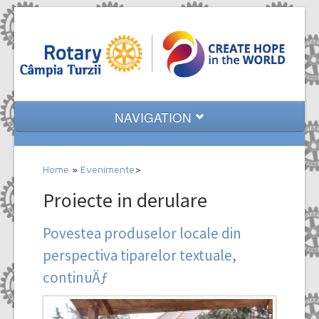
NAVIGATION
Home
Home
»
Evenimente
>
Despre noi
Proiecte in derulare
Evenimente
Povestea produselor locale din
Proiecte
perspectiva tiparelor textuale,
Multimedia
continuÄƒ
Contact