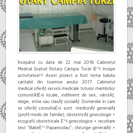
Începând cu data de 22 mai 2018 Cabinetul
Medical Gratuit Rotary Câmpia Turzii îÈ™i începe
activitatea!!! Acest proiect a fost tema balului
caritabil din toamna anului 2017. Cabinetul
medical oferÄƒ servicii medicale tuturor membrilor
comunitÄƒÈ›ii locale, indiferent de sex, vârstÄƒ,
religie, etnie sau clasÄƒ socialÄƒ. Domeniile în care
se oferÄƒ consultaÈ›ii sunt: medicinÄƒ generalÄƒ
(profil medic de familie); obstetricÄƒ ginecologie +
ecografii obstetricale È™i ginecologice + recoltare
test “BabeÈ™ Papanicolau”; chirurgie generalÄƒ +