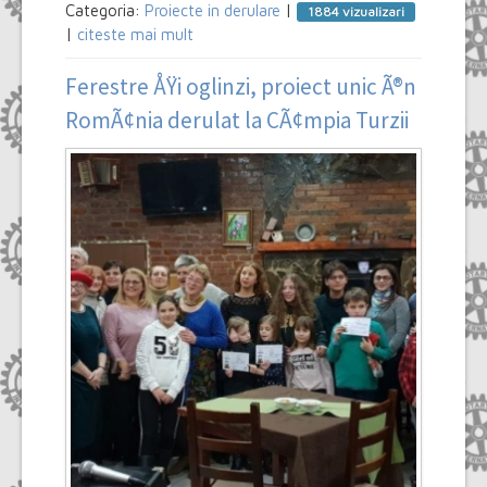
Categoria:
Proiecte in derulare
|
1884 vizualizari
|
citeste mai mult
Ferestre ÅŸi oglinzi, proiect unic Ã®n
RomÃ¢nia derulat la CÃ¢mpia Turzii