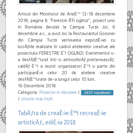
Articol din Monitorul de ArieÈ™ 12-18 decembrie
2018, pagina 8. “Ferestre ÅŸi oglinzi”, proiect unic
în România derulat la Câmpia Turzii Joi, 6
decembrie a.c., a avut loc la Restaurantul Gossner
din Câmpia Turzii vernisarea expoziÈ›iei cu
lucrÄƒrile realizate în cadrul atelierelor creative ale
proiectului FERESTRE È˜I OGLINZI. Evenimentul s-
a desfÄƒÈ™urat într-o atmosferÄƒ prieteneascÄƒ,
caldÄƒ È™i a reunit organizatori È™i o parte din
participanÈ›ii celor 20 de ateliere creative
desfÄƒÈ™urate de-a lungul celor 10 luni...
16 Decembrie 2018
Categoria:
Proiecte in derulare
|
2637 vizualizari
|
citeste mai mult
TabÄƒra de creaÈ›ie È™i recreaÈ›ie
artisticÄƒ, ediÈ›ia 2018